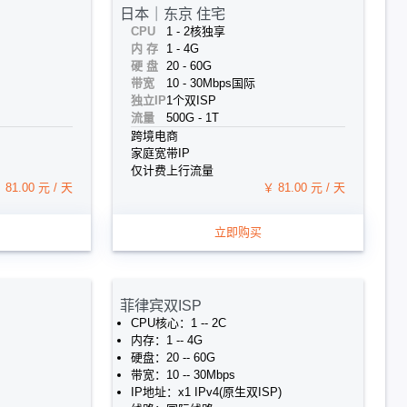
日本｜东京 住宅
CPU
1 - 2核
独享
内 存
1 - 4G
硬 盘
20 - 60G
带宽
10 - 30Mbps
国际
独立IP
1个
双ISP
流量
500G - 1T
跨境电商
家庭宽带IP
仅计费上行流量
 81.00 元 / 天
￥ 81.00 元 / 天
立即购买
菲律宾双ISP
CPU核心：1 -- 2C
内存：1 -- 4G
硬盘：20 -- 60G
带宽：10 -- 30Mbps
IP地址：x1 IPv4(原生双ISP)