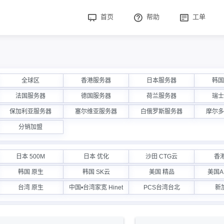
首页
帮助
工单
全球区
香港服务器
日本服务器
韩国
法国服务器
德国服务器
荷兰服务器
瑞士
保加利亚服务器
塞尔维亚服务器
白俄罗斯服务器
摩尔多
分销加盟
日本 500M
日本 优化
沙田 CTG云
香港
韩国 原生
韩国 SK云
美国 精品
美国A
台湾 原生
中国•台湾家宽 Hinet
PCS台湾台北
新