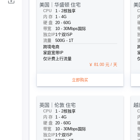
美国｜华盛顿 住宅
美
CPU
1 - 2核
独享
C
内 存
1 - 4G
硬 盘
20 - 60G
带宽
10 - 30Mbps
国际
独立IP
1个
双ISP
流量
500G - 1T
跨境电商
家庭宽带IP
仅计费上行流量
￥ 81.00 元 / 天
立即购买
英国｜伦敦 住宅
越
CPU
1 - 2核
独享
C
内 存
1 - 4G
硬 盘
20 - 60G
带宽
10 - 30Mbps
国际
独立IP
1个
双ISP