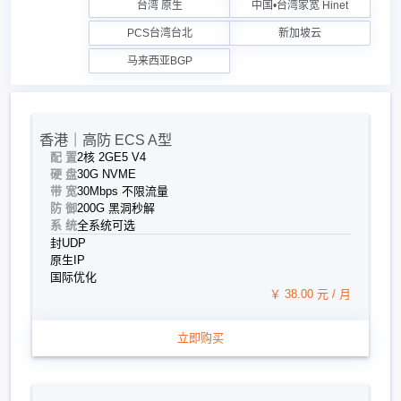
台湾 原生
中国•台湾家宽 Hinet
PCS台湾台北
新加坡云
马来西亚BGP
香港｜高防 ECS A型
配 置
2核 2G
E5 V4
硬 盘
30G NVME
带 宽
30Mbps 不限流量
防 御
200G 黑洞秒解
系 统
全系统可选
封UDP
原生IP
国际优化
￥ 38.00 元 / 月
立即购买