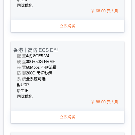
国际优化
￥ 68.00 元 / 月
立即购买
香港｜高防 ECS D型
配 置
4核 8G
E5 V4
硬 盘
30G+50G NVME
带 宽
60Mbps 不限流量
防 御
200G 黑洞秒解
系 统
全系统可选
封UDP
原生IP
国际优化
￥ 88.00 元 / 月
立即购买