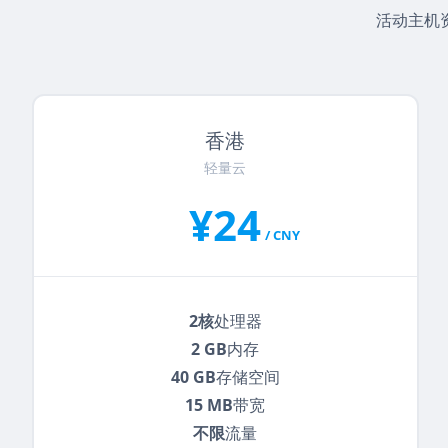
活动主机
香港
轻量云
¥24
/ CNY
2核
处理器
2 GB
内存
40 GB
存储空间
15 MB
带宽
不限
流量