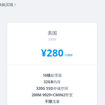
快购买哦！
美国
200M
¥280
/ CNY
16核
处理器
32GB
内存
320G SSD
存储空间
200M 9929+CMIN2
带宽
不限
流量