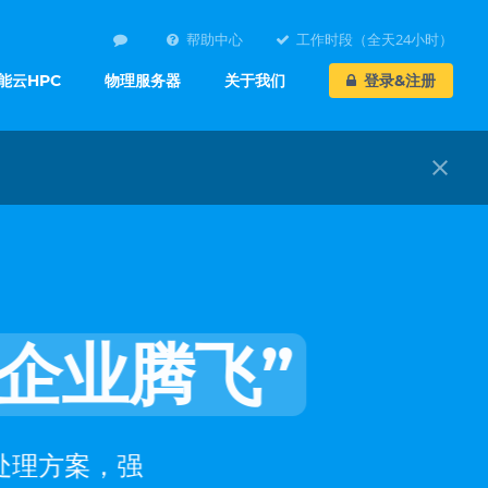
帮助中心
工作时段（全天24小时）
能云HPC
物理服务器
关于我们
登录&注册
close
企业腾飞”
处理方案，强