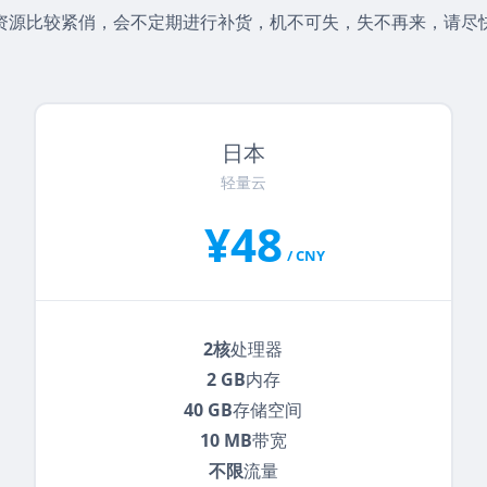
资源比较紧俏，会不定期进行补货，机不可失，失不再来，请尽
日本
轻量云
¥48
/ CNY
2核
处理器
2 GB
内存
40 GB
存储空间
10 MB
带宽
不限
流量