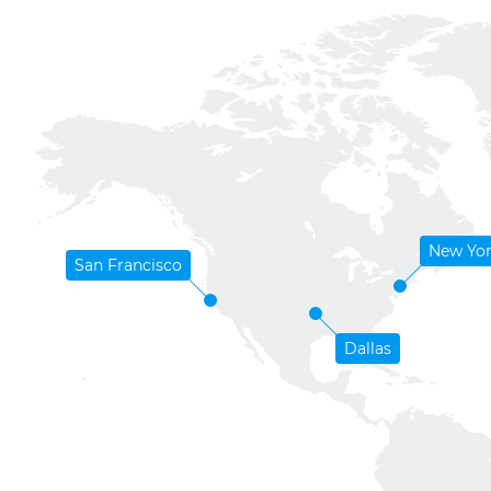
New Yo
San Francisco
Dallas