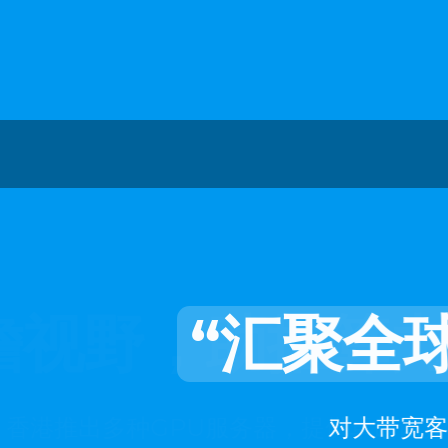
“汇聚全
对大带宽客