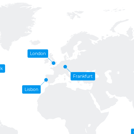
London
rk
Frankfurt
Lisbon