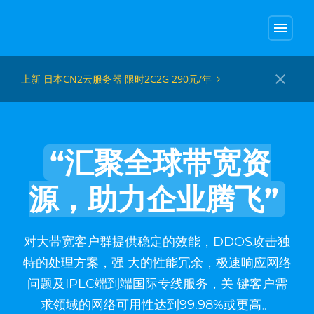
menu
close
上新 日本CN2云服务器 限时2C2G 290元/年
“汇聚全球带宽资
源，助力企业腾飞”
对大带宽客户群提供稳定的效能，DDOS攻击独
特的处理方案，强 大的性能冗余，极速响应网络
问题及IPLC端到端国际专线服务，关 键客户需
求领域的网络可用性达到99.98%或更高。