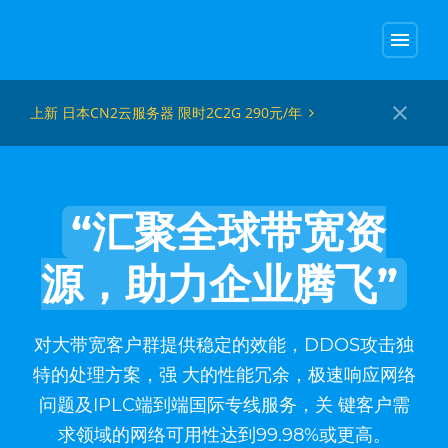
menu
close
上新 日本CN2云服务器 限时2C2G 290元/年
“汇聚全球带宽资
源，助力企业腾飞”
对大带宽客户群提供稳定的效能，DDOS攻击独
特的处理方案，强 大的性能冗余，极速响应网络
问题及IPLC端到端国际专线服务，关 键客户需
求领域的网络可用性达到99.98%或更高。