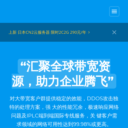
menu
close
上新 日本CN2云服务器 限时2C2G 290元/年
“汇聚全球带宽资
源，助力企业腾飞”
对大带宽客户群提供稳定的效能，DDOS攻击独
特的处理方案，强 大的性能冗余，极速响应网络
问题及IPLC端到端国际专线服务，关 键客户需
求领域的网络可用性达到99.98%或更高。