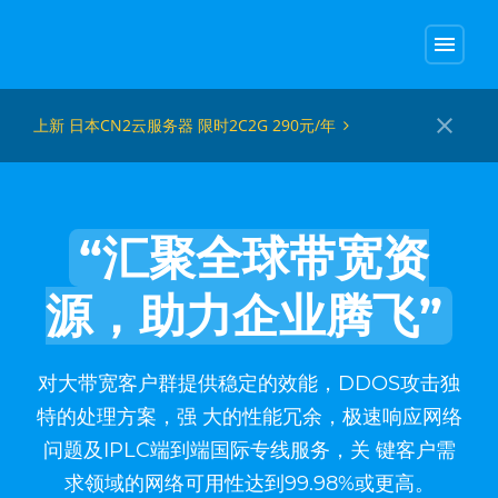
menu
close
上新 日本CN2云服务器 限时2C2G 290元/年
“汇聚全球带宽资
源，助力企业腾飞”
对大带宽客户群提供稳定的效能，DDOS攻击独
特的处理方案，强 大的性能冗余，极速响应网络
问题及IPLC端到端国际专线服务，关 键客户需
求领域的网络可用性达到99.98%或更高。