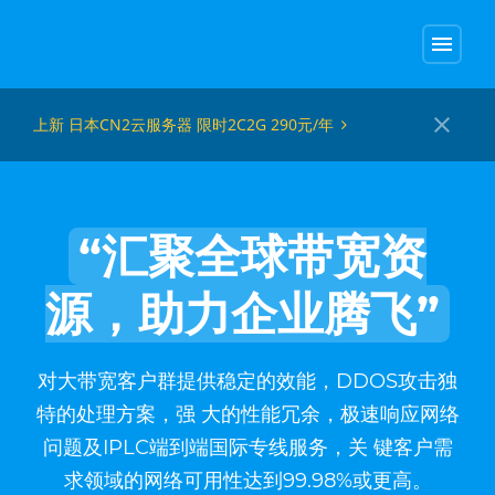
menu
close
上新 日本CN2云服务器 限时2C2G 290元/年
“汇聚全球带宽资
源，助力企业腾飞”
对大带宽客户群提供稳定的效能，DDOS攻击独
特的处理方案，强 大的性能冗余，极速响应网络
问题及IPLC端到端国际专线服务，关 键客户需
求领域的网络可用性达到99.98%或更高。